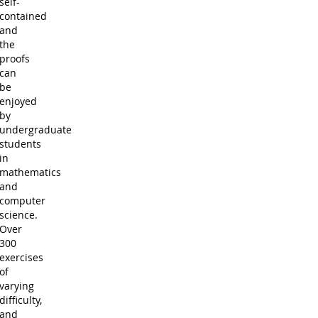
self-
contained
and
the
proofs
can
be
enjoyed
by
undergraduate
students
in
mathematics
and
computer
science.
Over
300
exercises
of
varying
difficulty,
and