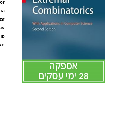
or
הוצ
זמ
עמוד
פו
תאר
לדלג
להתחלה
של
גלריית
תמונות