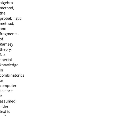
algebra
method,
the
probabilistic
method,
and
fragments
of
Ramsey
theory.
No
special
knowledge
in
combinatorics
or
computer
science
is
assumed
– the
text is