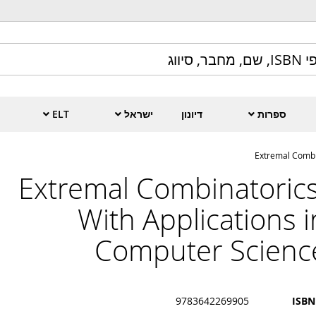
ספרות
דיונון
ישראל
ELT
Extremal Combi
Extremal Combinatorics
With Applications i
Computer Scienc
9783642269905
ISBN