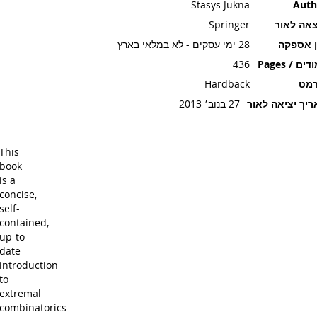
Stasys Jukna
Auth
אה לאור
Springer
ן אספקה
28 ימי עסקים - לא במלאי בארץ
ים / Pages
436
רמט
Hardback
יך יציאה לאור
27 בנוב׳ 2013
This
book
is a
concise,
self-
contained,
up-to-
date
introduction
to
extremal
combinatorics