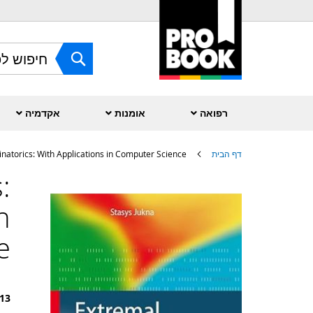
Skip
to
Content
חפש
רפואה
אומנות
אקדמיה
דף הבית
natorics: With Applications in Computer Science
:
לדלג
לסוף
של
n
גלריית
תמונות
e
13