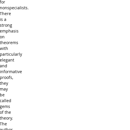
for
nonspecialists.
There
is a
strong
emphasis
on
theorems
with
particularly
elegant
and
informative
proofs,
they
may
be
called
gems
of the
theory.
The
author