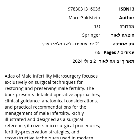
תמונות
9783031316036
ISBN13
Marc Goldstein
Author
מהדורה
1st
הוצאה לאור
Springer
זמן אספקה
21 ימי עסקים - לא במלאי בארץ
עמודים / Pages
66
תאריך יציאה לאור
2 ביולי 2024
Atlas of Male Infertility Microsurgery focuses
exclusively on surgical techniques for
restoring and preserving male fertility. The
book presents detailed operative approaches,
clinical guidance, anatomical considerations,
and practical recommendations for the
management of male infertility. Richly
illustrated and designed as a surgical
reference, it covers microsurgical procedures,
fertility-preservation strategies, and
reconstructive techniques used in modern