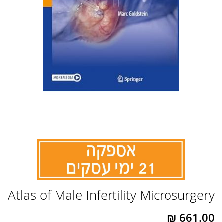
לדלג
Atlas of Male Infertility Microsurgery
להתחלה
של
גלריית