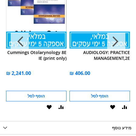
ok
Cummings Otolarynology 8E
AUDIOLOGY: PRACTICE
gy
IE (print only)
MANAGEMENT,2E
ל
הוסף לסל
הוסף לסל
וסף
הוסף
הוסף
הוסף
הוסף
ואה
ל-
להשוואה
ל-
להשוואה
WISHLIS
מידע נוסף
WISHLIST
LIST