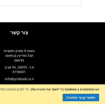
צור קשר
האגוז 6 פארק תעשיות
חבל מודיעין (בתאום
מראש)
ת.ד. 56055, תל אביב
6156001
info@probook.co.il
אנו משתמשים ב-Cookies כדי לשפר את החוויה שלך.
כדי לקיים ההנחיה החדשה של e-Privacy, עלינו לבקש את הסכמתך לה
Sign
הרשמה לניו
Up
אפשר קבצי Cookie
for
Our