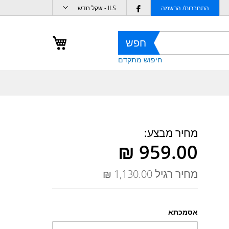
מטבע
Follow
התחברות/ הרשמה
ILS - שקל חדש
us
on
העגלה שלי
חפש
Facebook
חיפוש מתקדם
מחיר מבצע
מחיר רגיל
אסמכתא