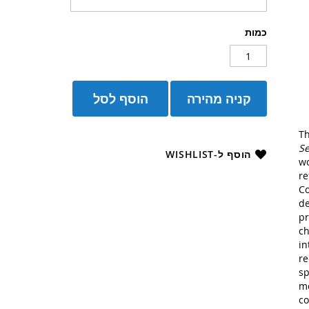
כמות
קניה מהירה
הוסף לסל
T
Se
הוסף ל-WISHLIST
wo
re
Co
de
pr
ch
in
re
sp
me
co