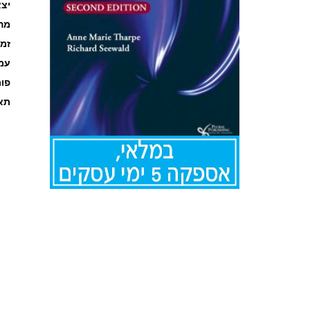
יצא
מה
זמ
עמוד
פו
תאר
לדלג
להתחלה
של
גלריית
תמונות