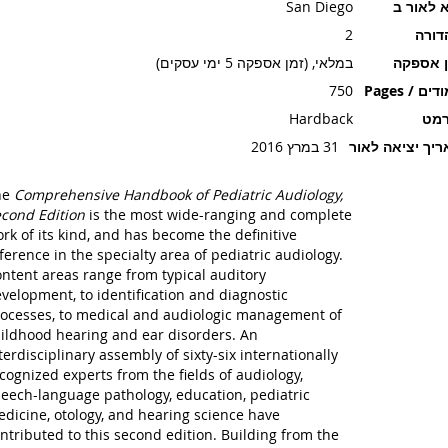
 לאור ב
San Diego
דורה
2
ן אספקה
במלאי, (זמן אספקה 5 ימי עסקים)
ים / Pages
750
רמט
Hardback
יך יציאה לאור
31 במרץ 2016
he
Comprehensive Handbook of Pediatric Audiology,
cond Edition
is the most wide-ranging and complete
rk of its kind, and has become the definitive
ference in the specialty area of pediatric audiology.
ntent areas range from typical auditory
velopment, to identification and diagnostic
ocesses, to medical and audiologic management of
ildhood hearing and ear disorders. An
terdisciplinary assembly of sixty-six internationally
cognized experts from the fields of audiology,
eech-language pathology, education, pediatric
dicine, otology, and hearing science have
ntributed to this second edition. Building from the