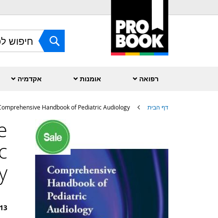
Skip
to
Content
חפש
רפואה
אומנות
אקדמיה
דף הבית
Comprehensive Handbook of Pediatric Audiology
e
לדלג
לסוף
של
c
גלריית
תמונות
y
13