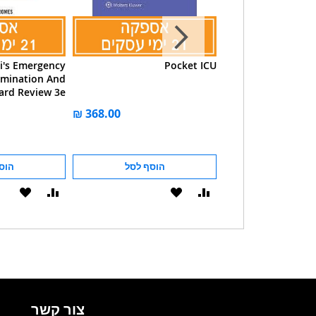
li's Emergency
Pocket ICU
EMERGENCY
amination And
PRETEST SELF-A
ard Review 3e
AND RE
צע
מחיר רגיל
הוסף לסל
הוסף לסל
הוס
הוסף
הוסף
הוסף
הוסף
להשוואה
ל-
להשוואה
ל-
WISHLIST
WISHLIST
צור קשר