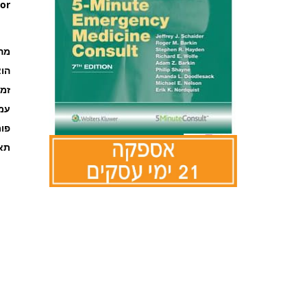
or
מה
הוצ
זמ
עמוד
פו
תאר
לדלג
להתחלה
של
גלריית
תמונות