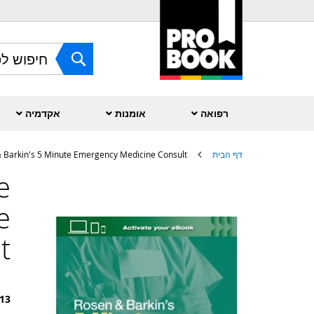
Skip
to
Content
חפש
רפואה
אומנות
אקדמיה
דף הבית
 Barkin's 5 Minute Emergency Medicine Consult
e
לדלג
לסוף
של
e
גלריית
תמונות
t
13