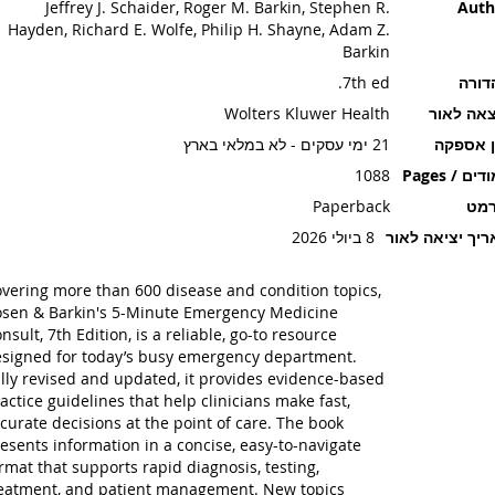
Jeffrey J. Schaider, Roger M. Barkin, Stephen R.
Auth
Hayden, Richard E. Wolfe, Philip H. Shayne, Adam Z.
Barkin
דורה
7th ed.
אה לאור
Wolters Kluwer Health
ן אספקה
21 ימי עסקים - לא במלאי בארץ
ים / Pages
1088
רמט
Paperback
יך יציאה לאור
8 ביולי 2026
vering more than 600 disease and condition topics,
sen & Barkin's 5-Minute Emergency Medicine
nsult, 7th Edition, is a reliable, go-to resource
signed for today’s busy emergency department.
lly revised and updated, it provides evidence-based
actice guidelines that help clinicians make fast,
curate decisions at the point of care. The book
esents information in a concise, easy-to-navigate
rmat that supports rapid diagnosis, testing,
eatment, and patient management. New topics