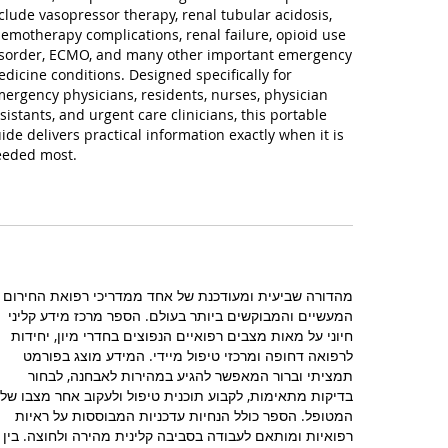
clude vasopressor therapy, renal tubular acidosis,
emotherapy complications, renal failure, opioid use
sorder, ECMO, and many other important emergency
dicine conditions. Designed specifically for
ergency physicians, residents, nurses, physician
sistants, and urgent care clinicians, this portable
ide delivers practical information exactly when it is
eded most.
מהדורה שביעית ומעודכנת של אחד ממדריכי רפואת החירום
המעשיים והמבוקשים ביותר בעולם. הספר מרכז מידע קליני
חיוני על מאות מצבים רפואיים הנפוצים בחדרי מיון, יחידות
לרפואה דחופה ומרכזי טיפול מיידי. המידע מוצג בפורמט
תמציתי וברור המאפשר להגיע במהירות לאבחנה, לבחור
בדיקות מתאימות, לקבוע תוכנית טיפול ולעקוב אחר מצבו של
המטופל. הספר כולל הנחיות עדכניות המבוססות על ראיות
רפואיות ומותאם לעבודה בסביבה קלינית מהירה ולחוצה. בין