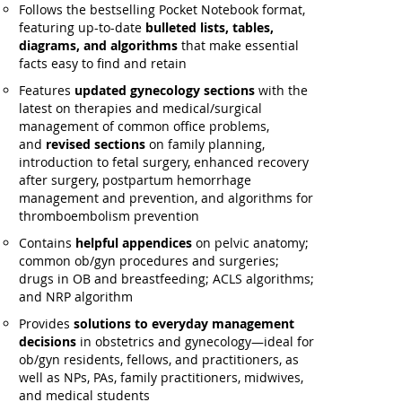
Follows the bestselling Pocket Notebook format,
featuring up-to-date
bulleted lists, tables,
diagrams, and algorithms
that make essential
facts easy to find and retain
Features
updated gynecology sections
with the
latest on therapies and medical/surgical
management of common office problems,
and
revised sections
on family planning,
introduction to fetal surgery, enhanced recovery
after surgery, postpartum hemorrhage
management and prevention, and algorithms for
thromboembolism prevention
Contains
helpful appendices
on pelvic anatomy;
common ob/gyn procedures and surgeries;
drugs in OB and breastfeeding; ACLS algorithms;
and NRP algorithm
Provides
solutions to everyday management
decisions
in obstetrics and gynecology—ideal for
ob/gyn residents, fellows, and practitioners, as
well as NPs, PAs, family practitioners, midwives,
and medical students