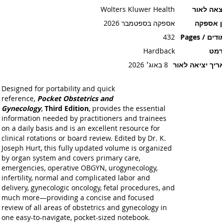
אה לאור
Wolters Kluwer Health
ן אספקה
אספקה בספטמבר 2026
ים / Pages
432
רמט
Hardback
יך יציאה לאור
8 באוג׳ 2026
Designed for portability and quick
reference,
Pocket Obstetrics and
Gynecology
,
Third Edition
, provides the essential
information needed by practitioners and trainees
on a daily basis and is an excellent resource for
clinical rotations or board review. Edited by Dr. K.
Joseph Hurt, this fully updated volume is organized
by organ system and covers primary care,
emergencies, operative OBGYN, urogynecology,
infertility, normal and complicated labor and
delivery, gynecologic oncology, fetal procedures, and
much more—providing a concise and focused
review of all areas of obstetrics and gynecology in
one easy-to-navigate, pocket-sized notebook.