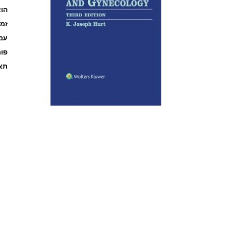
הוצ
זמ
עמוד
פו
תאר
לדלג
להתחלה
של
גלריית
תמונות