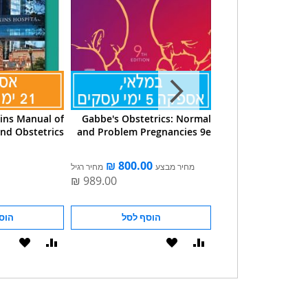
ins Manual of
Gabbe's Obstetrics: Normal
Olds' Matern
nd Obstetrics
and Problem Pregnancies 9e
Nursing & Wome
Across T
ע
מחיר רגיל
מחיר מבצע
מחיר רגיל
הוסף לסל
הוסף לסל
הוס
הוסף
הוסף
הוסף
הוסף
להשוואה
ל-
להשוואה
ל-
WISHLIST
WISHLIST