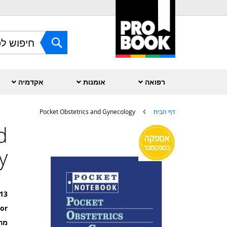
Skip
to
Content
חפש
רפואה
אומנות
אקדמיה
דף הבית
Pocket Obstetrics and Gynecology
d
לדלג
לסוף
של
y
גלריית
תמונות
13
or
מה