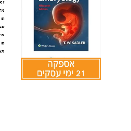
or
מה
הוצ
זמ
עמוד
פו
תאר
לדלג
להתחלה
של
גלריית
תמונות