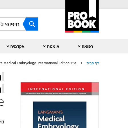
Skip
to
Content
חפש
רפואה
אומנות
אקדמיה
דף הבית
s Medical Embryology, International Edition 15e
l
לדלג
לסוף
של
l
גלריית
תמונות
e
13