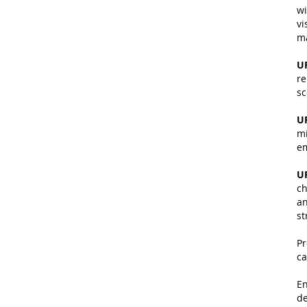
wi
vi
ma
U
re
sc
U
mi
em
U
ch
an
st
Pr
ca
En
de