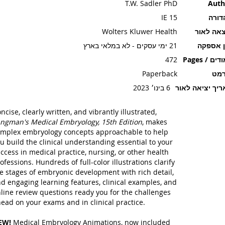
T.W. Sadler PhD
Auth
דורה
15 IE
אה לאור
Wolters Kluwer Health
ן אספקה
21 ימי עסקים - לא במלאי בארץ
ים / Pages
472
רמט
Paperback
יך יציאה לאור
6 בינו׳ 2023
ncise, clearly written, and vibrantly illustrated,
ngman's Medical Embryology, 15th Edition
, makes
mplex embryology concepts approachable to help
u build the clinical understanding essential to your
ccess in medical practice, nursing, or other health
ofessions. Hundreds of full-color illustrations clarify
e stages of embryonic development with rich detail,
d engaging learning features, clinical examples, and
line review questions ready you for the challenges
ead on your exams and in clinical practice.
EW!
Medical Embryology Animations, now included