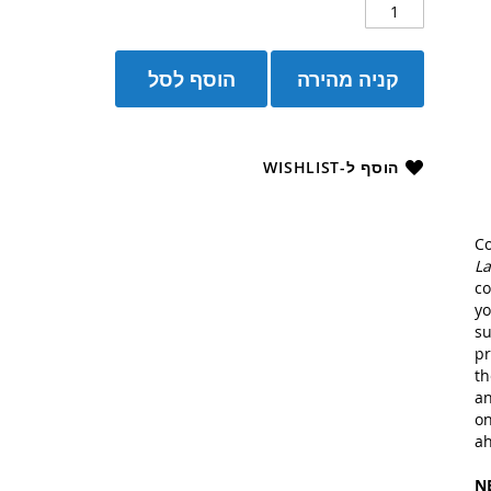
קניה מהירה
הוסף לסל
הוסף ל-WISHLIST
Co
La
co
yo
su
pr
th
an
on
ah
N