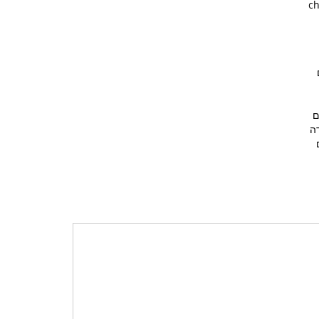
ch
ם
ה