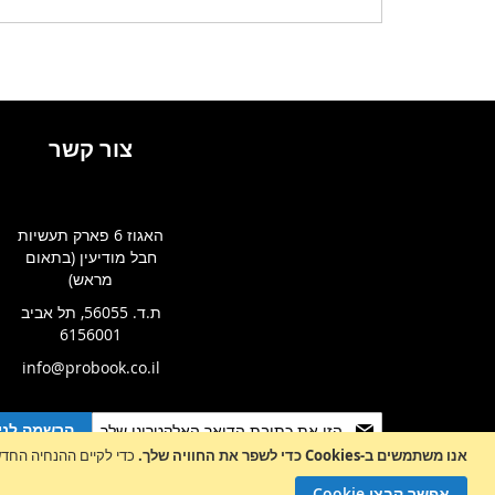
צור קשר
האגוז 6 פארק תעשיות
חבל מודיעין (בתאום
מראש)
ת.ד. 56055, תל אביב
6156001
info@probook.co.il
Sign
הרשמה לניו
Up
אנו משתמשים ב-Cookies כדי לשפר את החוויה שלך.
כדי לקיים ההנחיה החדשה של e-Privacy, עלינו לבקש את הסכמתך לה
for
Our
אפשר קבצי Cookie