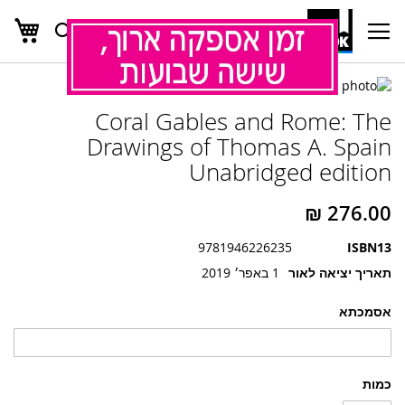
העג
חפש
Ski
t
Conten
לדלג
לדלג
לסוף
Coral Gables and Rome: The
של
להתחלה
של
גלריית
Drawings of Thomas A. Spain
גלריית
תמונות
Unabridged edition
תמונות
9781946226235
ISBN13
תאריך יציאה לאור
1 באפר׳ 2019
אסמכתא
כמות