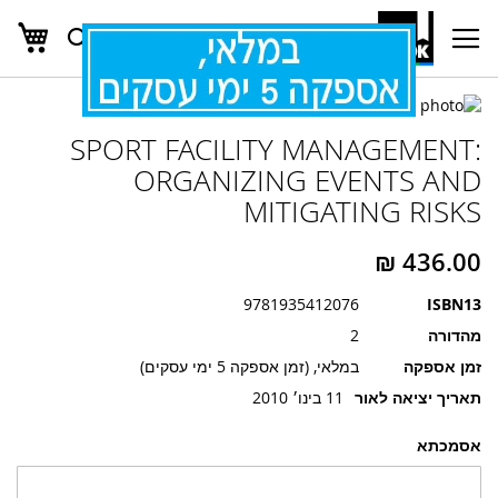
העג
חפש
Ski
t
Conten
לדלג
לדלג
לסוף
SPORT FACILITY MANAGEMENT:
של
להתחלה
של
גלריית
ORGANIZING EVENTS AND
גלריית
תמונות
MITIGATING RISKS
תמונות
9781935412076
ISBN13
מהדורה
2
זמן אספקה
במלאי, (זמן אספקה 5 ימי עסקים)
תאריך יציאה לאור
11 בינו׳ 2010
אסמכתא