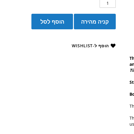
קניה מהירה
הוסף לסל
הוסף ל-WISHLIST
Th
an
T
St
B
T
T
us