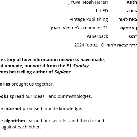
Yuval Noah Harari (
Auth
דורה
1st ED
אה לאור
Vintage Publishing
ן אספקה
21 ימי עסקים - לא במלאי בארץ
רמט
Paperback
יך יציאה לאור
10 בספט׳ 2024
e story of how information networks have made,
d unmade, our world from the #1
Sunday
imes
bestselling author of
Sapiens
ories
brought us together.
ooks
spread our ideas - and our mythologies.
he
internet
promised infinite knowledge.
he
algorithm
learned our secrets - and then turned
 against each other.