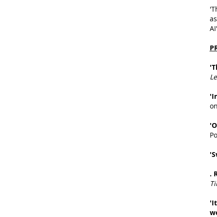
'T
as
AI
P
'T
Le
'I
o
'O
P
'S
. 
T
'I
w