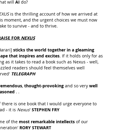
at will
AI
do?
EXUS
is the thrilling account of how we arrived at
is moment, and the urgent choices we must now
ke to survive - and to thrive.
RAISE FOR
NEXUS
Harari]
sticks the world together in a gleaming
ape that inspires and excites
. If it holds only for as
ng as it takes to read a book such as Nexus - well,
zzled readers should feel themselves well
rved'
TELEGRAPH
remendous
,
thought-provoking
and so very
well
easoned
. .
If there is one book that I would urge everyone to
ad - it is
Nexus
'
STEPHEN FRY
ne of the
most remarkable intellects
of our
neration'
RORY STEWART