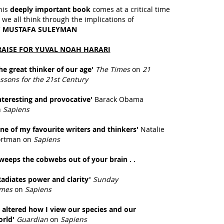
his
deeply important book
comes at a critical time
 we all think through the implications of
'
MUSTAFA SULEYMAN
RAISE FOR YUVAL NOAH HARARI
he great thinker of our age'
The Times
on
21
ssons for the 21st Century
nteresting and provocative'
Barack Obama
n
Sapiens
ne of my favourite writers and thinkers'
Natalie
ortman on
S
apiens
weeps the cobwebs out of your brain . .
Radiates power and clarity'
Sunday
imes
on
Sapiens
t altered how I view our species and our
orld'
Guardian
on
Sapiens