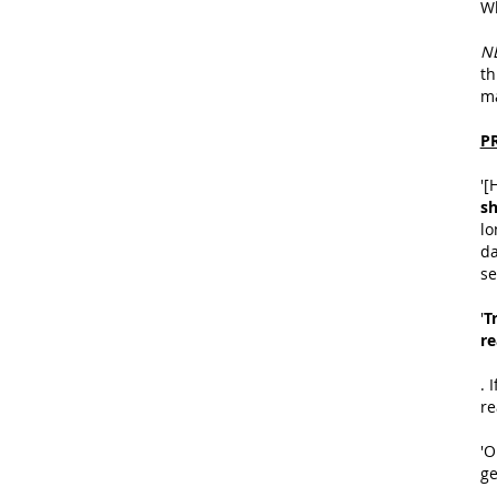
Wh
N
th
ma
P
'[
sh
lo
da
se
'
T
r
. 
re
'O
ge