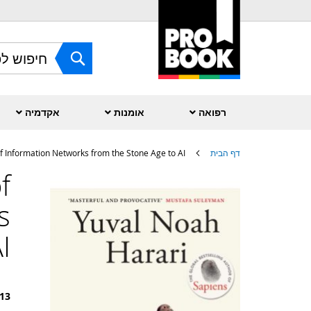
Skip
to
Content
חפש
רפואה
אומנות
אקדמיה
דף הבית
of Information Networks from the Stone Age to AI
f
לדלג
לסוף
של
s
גלריית
תמונות
I
13