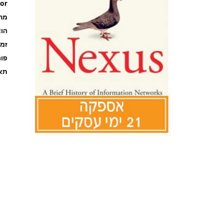
or
מה
הוצ
זמ
פו
תאר
לדלג
להתחלה
של
גלריית
תמונות