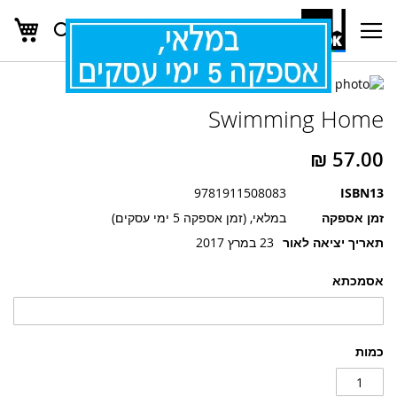
העג
חפש
Ski
t
Conten
לדלג
לדלג
לסוף
Swimming Home
של
להתחלה
של
גלריית
גלריית
תמונות
תמונות
9781911508083
ISBN13
זמן אספקה
במלאי, (זמן אספקה 5 ימי עסקים)
תאריך יציאה לאור
23 במרץ 2017
אסמכתא
כמות