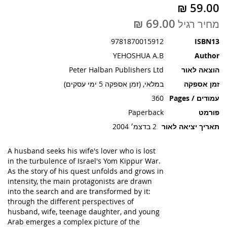
תמונות
מחיר רגיל
9781870015912
ISBN13
YEHOSHUA A.B
Author
הוצאה לאור
Peter Halban Publishers Ltd
זמן אספקה
במלאי, (זמן אספקה 5 ימי עסקים)
עמודים / Pages
360
פורמט
Paperback
תאריך יציאה לאור
2 בדצמ׳ 2004
A husband seeks his wife's lover who is lost
in the turbulence of Israel's Yom Kippur War.
As the story of his quest unfolds and grows in
intensity, the main protagonists are drawn
into the search and are transformed by it:
through the different perspectives of
husband, wife, teenage daughter, and young
Arab emerges a complex picture of the