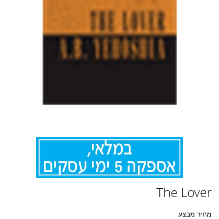
לדלג
The Lover
להתחלה
של
גלריית
מחיר מבצע