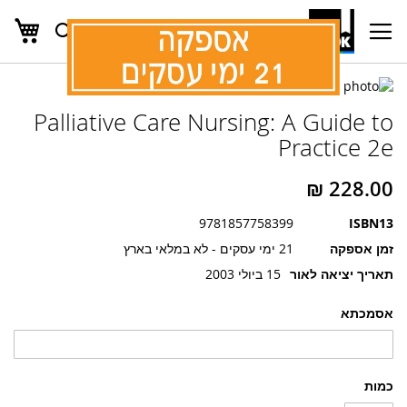
העג
חפש
Ski
t
Conten
לדלג
לדלג
לסוף
Palliative Care Nursing: A Guide to
של
להתחלה
של
גלריית
Practice 2e
גלריית
תמונות
תמונות
9781857758399
ISBN13
זמן אספקה
21 ימי עסקים - לא במלאי בארץ
תאריך יציאה לאור
15 ביולי 2003
אסמכתא
כמות