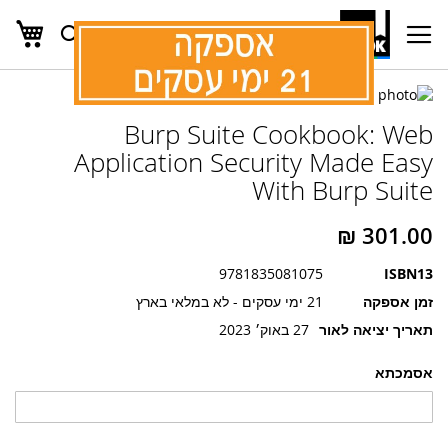
העג
חפש
Ski
t
Conten
לדלג
לדלג
לסוף
Burp Suite Cookbook: Web
של
להתחלה
של
גלריית
Application Security Made Easy
גלריית
תמונות
With Burp Suite
תמונות
9781835081075
ISBN13
זמן אספקה
21 ימי עסקים - לא במלאי בארץ
תאריך יציאה לאור
27 באוק׳ 2023
אסמכתא