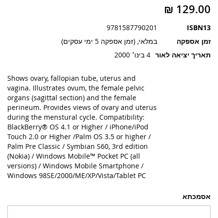
תמונות
9781587790201
ISBN13
זמן אספקה
במלאי, (זמן אספקה 5 ימי עסקים)
תאריך יציאה לאור
4 בינו׳ 2000
Shows ovary, fallopian tube, uterus and
vagina. Illustrates ovum, the female pelvic
organs (sagittal section) and the female
perineum. Provides views of ovary and uterus
during the menstural cycle. Compatibility:
BlackBerry® OS 4.1 or Higher / iPhone/iPod
Touch 2.0 or Higher /Palm OS 3.5 or higher /
Palm Pre Classic / Symbian S60, 3rd edition
(Nokia) / Windows Mobile™ Pocket PC (all
versions) / Windows Mobile Smartphone /
Windows 98SE/2000/ME/XP/Vista/Tablet PC
אסמכתא