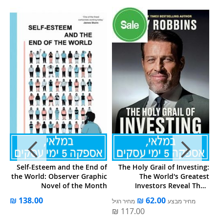
t:
Self-Esteem and the End of
The Holy Grail of Investing:
HE
the World: Observer Graphic
The World's Greatest
ZE
Novel of the Month
Investors Reveal Their
Ultimate Strategies fo
ל
מחיר מבצע
מחיר רגיל