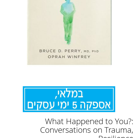
לדלג
What Happened to You?:
להתחלה
של
Conversations on Trauma,
גלריית