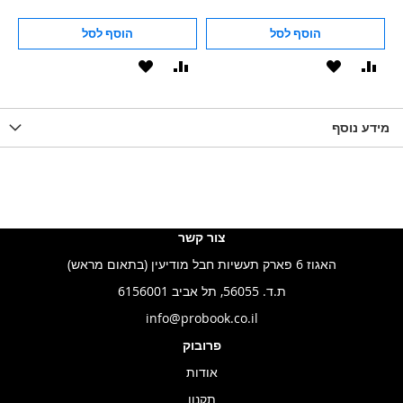
הוסף לסל
הוסף לסל
וסף
הוסף
הוסף
הוסף
הוסף
ואה
ל-
להשוואה
ל-
להשוואה
WISHLIS
מידע נוסף
WISHLIST
LIST
צור קשר
האגוז 6 פארק תעשיות חבל מודיעין (בתאום מראש)
ת.ד. 56055, תל אביב 6156001
info@probook.co.il
פרובוק
אודות
תקנון