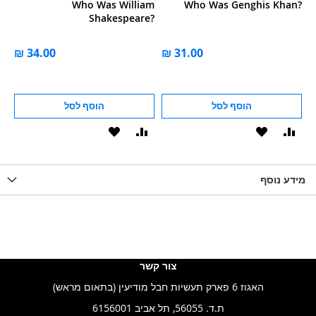
s?
Who Was William
Who Was Genghis Khan?
Shakespeare?
הוסף לסל
הוסף לסל
וסף
הוסף
הוסף
הוסף
הוסף
ואה
ל-
להשוואה
ל-
להשוואה
WISHLIS
מידע נוסף
WISHLIST
LIST
צור קשר
האגוז 6 פארק תעשיות חבל מודיעין (בתאום מראש)
ת.ד. 56055, תל אביב 6156001