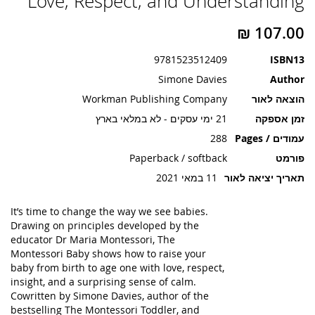
Love, Respect, and Understanding
תמונות
9781523512409
ISBN13
Simone Davies
Author
הוצאה לאור
Workman Publishing Company
זמן אספקה
21 ימי עסקים - לא במלאי בארץ
עמודים / Pages
288
פורמט
Paperback / softback
תאריך יציאה לאור
11 במאי 2021
It’s time to change the way we see babies.
Drawing on principles developed by the
educator Dr Maria Montessori,
The
Montessori Baby
shows how to raise your
baby from birth to age one with love, respect,
insight, and a surprising sense of calm.
Cowritten by Simone Davies, author of the
bestselling
The Montessori Toddler
, and