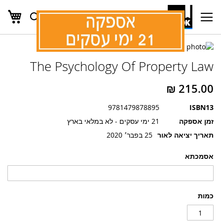
העג
חפש
Ski
t
Conten
לדלג
לדלג
לסוף
The Psychology Of Property Law
של
להתחלה
של
גלריית
גלריית
תמונות
תמונות
9781479878895
ISBN13
זמן אספקה
21 ימי עסקים - לא במלאי בארץ
תאריך יציאה לאור
25 בפבר׳ 2020
אסמכתא
כמות