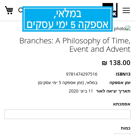
העג
חפש
Ski
t
Conten
לדלג
לדלג
לסוף
Branches: A Philosophy of Time,
של
להתחלה
של
גלריית
Event and Advent
גלריית
תמונות
תמונות
9781474297516
ISBN13
זמן אספקה
במלאי, (זמן אספקה 5 ימי עסקים)
תאריך יציאה לאור
11 ביוני 2020
אסמכתא
כמות