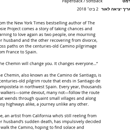
רמט
Paperback / softback
יך יציאה לאור
2 בינו׳ 2018
rom the
New York Times
bestselling author of
The
sie Project
comes a story of taking chances and
arning to love again as two people, one mourning
r husband and the other recovering from divorce,
oss paths on the centuries-old Camino pilgrimage
om France to Spain.
he Chemin will change you. It changes everyone…”
e Chemin, also known as the Camino de Santiago, is
centuries-old pilgrim route that ends in Santiago de
mpostela in northwest Spain. Every year, thousands
 walkers—some devout, many not—follow the route
at wends through quaint small villages and along
sy highways alike, a journey unlike any other.
e, an artist from California who’s still reeling from
r husband’s sudden death, has impulsively decided
 walk the Camino, hoping to find solace and