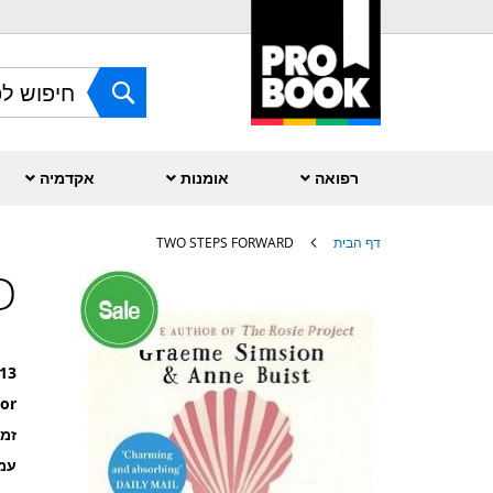
Skip
to
Content
חפש
רפואה
אומנות
אקדמיה
דף הבית
TWO STEPS FORWARD
D
לדלג
לסוף
של
גלריית
תמונות
13
or
זמ
עמוד