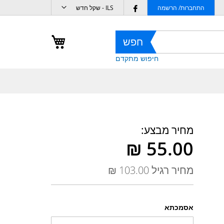
מטבע
Follow
התחברות/ הרשמה
ILS - שקל חדש
us
on
העגלה שלי
חפש
Facebook
חיפוש מתקדם
מחיר מבצע
מחיר רגיל
אסמכתא