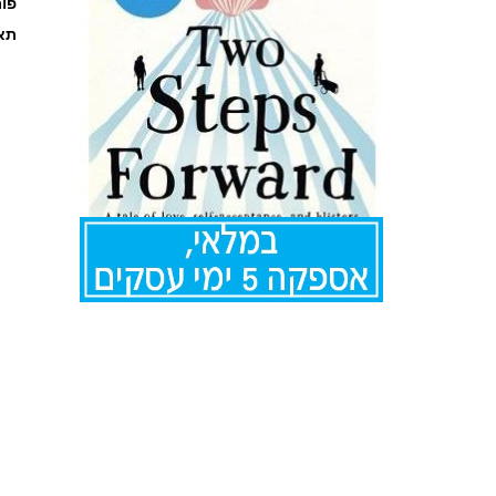
פו
תאר
לדלג
להתחלה
של
גלריית
תמונות