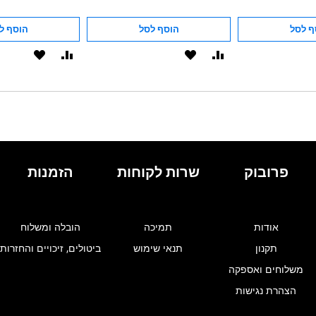
ף לסל
הוסף לסל
הוסף ל
הוסף
הוסף
הוסף
הוסף
להשוואה
ל-
להשוואה
ל-
WISHLIST
WISHLIST
פרובוק
שרות לקוחות
הזמנות
אודות
תמיכה
הובלה ומשלוח
תקנון
תנאי שימוש
ביטולים, זיכויים והחזרות
משלוחים ואספקה
הצהרת נגישות