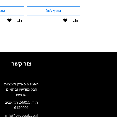
הוסף לסל
הוסף לסל
הוס
הוסף
הוסף
הוסף
הוסף
להשוואה
ל-
להשוואה
ל-
WISHLIST
WISHLIST
צור קשר
האגוז 6 פארק תעשיות
חבל מודיעין (בתאום
מראש)
ת.ד. 56055, תל אביב
6156001
info@probook.co.il