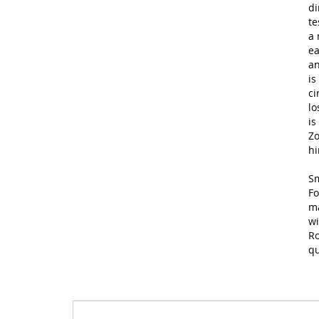
di
te
a 
ea
an
is
ci
lo
is
Zo
hi
Sm
F
ma
wi
Ro
qu