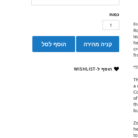
כמות
F
Ro
le
he
קניה מהירה
הוסף לסל
cr
fr
“T
הוסף ל-WISHLIST
Th
a 
Co
of
th
bu
Zo
he
to