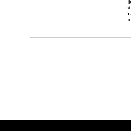
il
at
fe
li