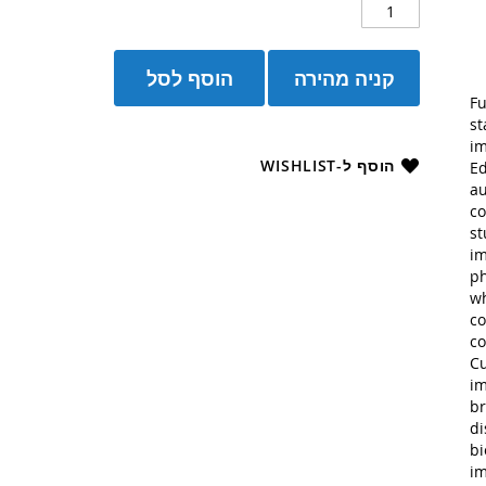
קניה מהירה
הוסף לסל
Fu
st
im
הוסף ל-WISHLIST
Ed
au
co
st
im
ph
wh
co
co
Cu
im
br
di
bi
im