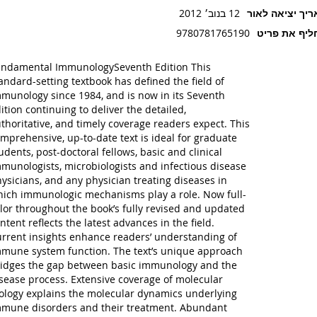
יך יציאה לאור
12 בנוב׳ 2012
יף את פריט
9780781765190
ndamental ImmunologySeventh Edition This
andard-setting textbook has defined the field of
munology since 1984, and is now in its Seventh
ition continuing to deliver the detailed,
thoritative, and timely coverage readers expect. This
mprehensive, up-to-date text is ideal for graduate
udents, post-doctoral fellows, basic and clinical
munologists, microbiologists and infectious disease
ysicians, and any physician treating diseases in
ich immunologic mechanisms play a role. Now full-
lor throughout the book’s fully revised and updated
ntent reflects the latest advances in the field.
rrent insights enhance readers’ understanding of
mune system function. The text’s unique approach
idges the gap between basic immunology and the
sease process. Extensive coverage of molecular
ology explains the molecular dynamics underlying
mune disorders and their treatment. Abundant