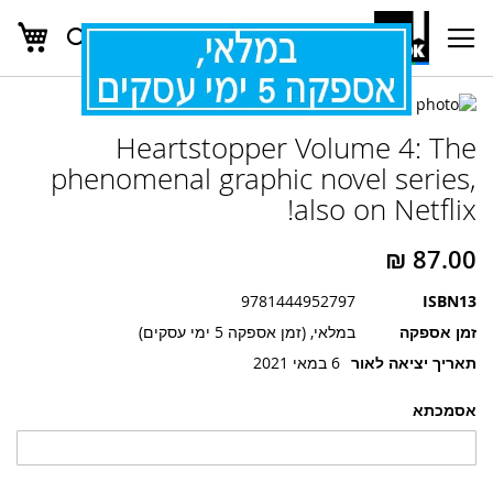
העג
חפש
Ski
t
Conten
לדלג
לדלג
לסוף
Heartstopper Volume 4: The
של
להתחלה
של
גלריית
phenomenal graphic novel series,
גלריית
תמונות
also on Netflix!
תמונות
9781444952797
ISBN13
זמן אספקה
במלאי, (זמן אספקה 5 ימי עסקים)
תאריך יציאה לאור
6 במאי 2021
אסמכתא