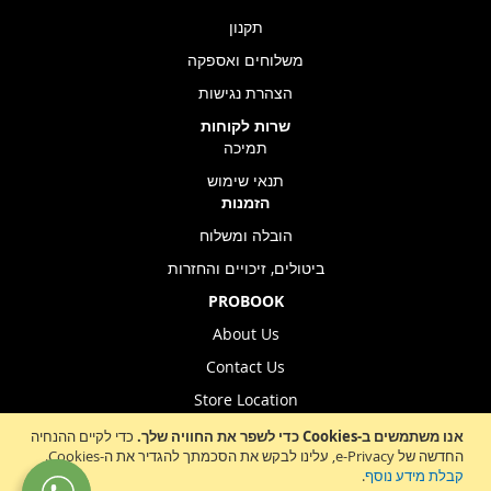
תקנון
משלוחים ואספקה
הצהרת נגישות
שרות לקוחות
תמיכה
תנאי שימוש
הזמנות
הובלה ומשלוח
ביטולים, זיכויים והחזרות
PROBOOK
About Us
Contact Us
Store Location
אנו משתמשים ב-Cookies כדי לשפר את החוויה שלך.
כדי לקיים ההנחיה
החדשה של e-Privacy, עלינו לבקש את הסכמתך להגדיר את ה-Cookies.
Sign
קבלת מידע נוסף
.
הרשמה לניוזלטר