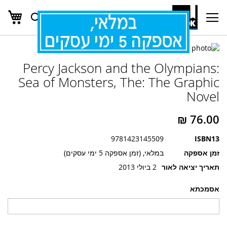
העג
חפש
Ski
t
Conten
לדלג
לדלג
לסוף
Percy Jackson and the Olympians:
של
להתחלה
של
גלריית
Sea of Monsters, The: The Graphic
גלריית
תמונות
Novel
תמונות
9781423145509
ISBN13
זמן אספקה
במלאי, (זמן אספקה 5 ימי עסקים)
תאריך יציאה לאור
2 ביולי 2013
אסמכתא