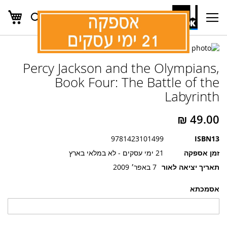
העג
חפש
Ski
t
Conten
לדלג
לדלג
לסוף
Percy Jackson and the Olympians,
של
להתחלה
של
גלריית
Book Four: The Battle of the
גלריית
תמונות
Labyrinth
תמונות
9781423101499
ISBN13
זמן אספקה
21 ימי עסקים - לא במלאי בארץ
תאריך יציאה לאור
7 באפר׳ 2009
אסמכתא