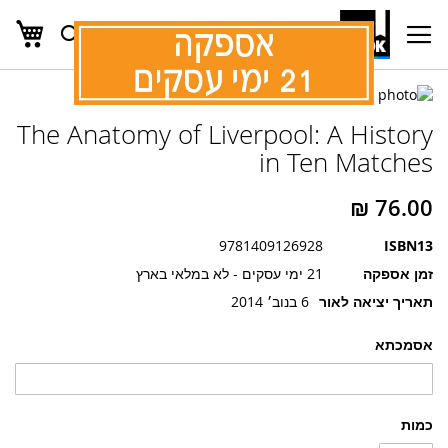
העג
חפש
Ski
t
Conten
לדלג
לדלג
לסוף
The Anatomy of Liverpool: A History
של
להתחלה
של
גלריית
in Ten Matches
גלריית
תמונות
תמונות
9781409126928
ISBN13
זמן אספקה
21 ימי עסקים - לא במלאי בארץ
תאריך יציאה לאור
6 בנוב׳ 2014
אסמכתא
כמות