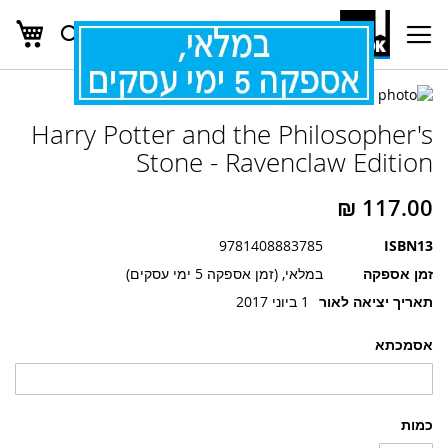
העג
חפש
Ski
t
Conten
לדלג
לדלג
לסוף
Harry Potter and the Philosopher's
של
להתחלה
של
גלריית
Stone - Ravenclaw Edition
גלריית
תמונות
תמונות
9781408883785
ISBN13
זמן אספקה
במלאי, (זמן אספקה 5 ימי עסקים)
תאריך יציאה לאור
1 ביוני 2017
אסמכתא
כמות