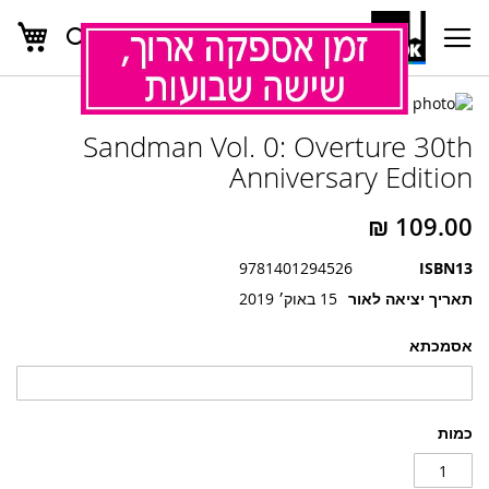
העג
חפש
Ski
t
Conten
לדלג
לדלג
לסוף
Sandman Vol. 0: Overture 30th
של
להתחלה
של
גלריית
Anniversary Edition
גלריית
תמונות
תמונות
9781401294526
ISBN13
תאריך יציאה לאור
15 באוק׳ 2019
אסמכתא
כמות