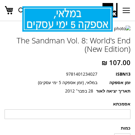
העג
חפש
Ski
t
Conten
לדלג
לדלג
לסוף
The Sandman Vol. 8: World's End
של
להתחלה
של
גלריית
(New Edition)
גלריית
תמונות
תמונות
9781401234027
ISBN13
זמן אספקה
במלאי, (זמן אספקה 5 ימי עסקים)
תאריך יציאה לאור
28 בפבר׳ 2012
אסמכתא
כמות