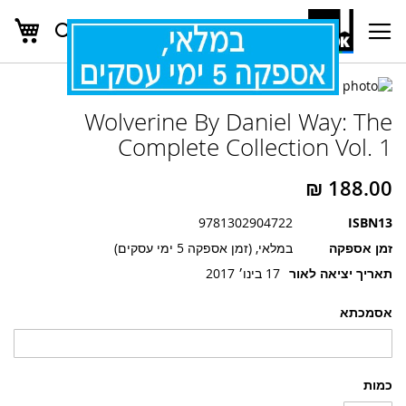
העג
חפש
Ski
t
Conten
לדלג
לדלג
לסוף
Wolverine By Daniel Way: The
של
להתחלה
של
גלריית
Complete Collection Vol. 1
גלריית
תמונות
תמונות
9781302904722
ISBN13
זמן אספקה
במלאי, (זמן אספקה 5 ימי עסקים)
תאריך יציאה לאור
17 בינו׳ 2017
אסמכתא
כמות