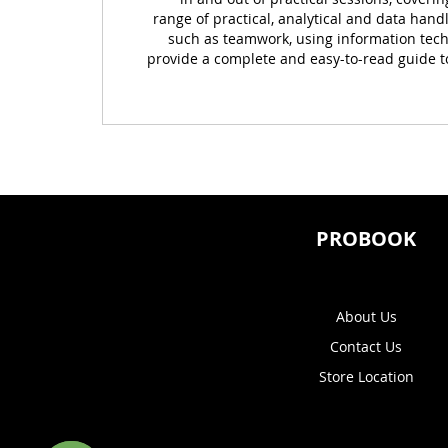
range of practical, analytical and data handl
such as teamwork, using information tec
provide a complete and easy-to-read guide to
PROBOOK
About Us
Contact Us
Store Location