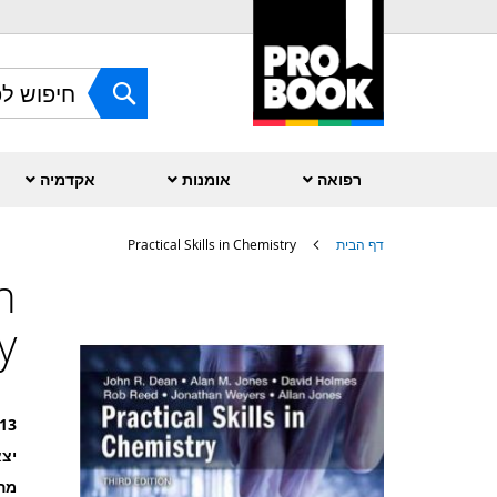
Skip
to
Content
חפש
רפואה
אומנות
אקדמיה
דף הבית
Practical Skills in Chemistry
in
לדלג
לסוף
של
y
גלריית
תמונות
13
יצא
מה