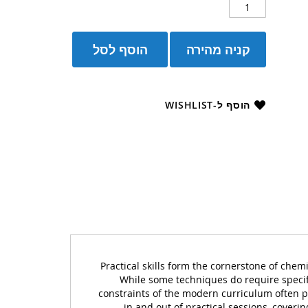
קניה מהירה
הוסף לסל
הוסף ל-WISHLIST
Practical skills form the cornerstone of chem
While some techniques do require specifi
constraints of the modern curriculum often pr
in and out of practical sessions, coveri