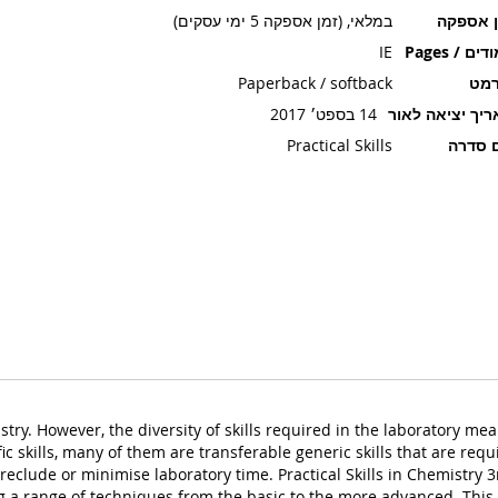
ן אספקה
במלאי, (זמן אספקה 5 ימי עסקים)
ים / Pages
IE
רמט
Paperback / softback
יך יציאה לאור
14 בספט׳ 2017
 סדרה
Practical Skills
istry. However, the diversity of skills required in the laboratory m
c skills, many of them are transferable generic skills that are req
eclude or minimise laboratory time. Practical Skills in Chemistry 
ng a range of techniques from the basic to the more advanced. This 