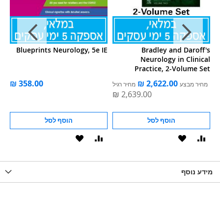
ND
Blueprints Neurology, 5e IE
Bradley and Daroff's
OR
Neurology in Clinical
Practice, 2-Volume Set
ל
מחיר מבצע
מחיר רגיל
הוסף לסל
הוסף לסל
וסף
הוסף
הוסף
הוסף
הוסף
ואה
ל-
להשוואה
ל-
להשוואה
WISHLIS
מידע נוסף
WISHLIST
LIST