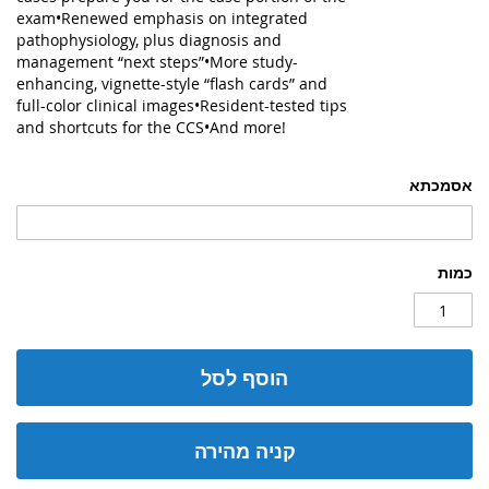
exam•Renewed emphasis on integrated
pathophysiology, plus diagnosis and
management “next steps”•More study-
enhancing, vignette-style “flash cards” and
full-color clinical images•Resident-tested tips
and shortcuts for the CCS•And more!
אסמכתא
כמות
הוסף לסל
קניה מהירה