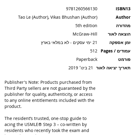
תמונות
9781260566130
ISBN13
Tao Le (Author), Vikas Bhushan (Author)
Author
מהדורה
5th edition
הוצאה לאור
McGraw-Hill
זמן אספקה
21 ימי עסקים - לא במלאי בארץ
עמודים / Pages
512
פורמט
Paperback
תאריך יציאה לאור
21 בינו׳ 2019
Publisher's Note: Products purchased from
Third Party sellers are not guaranteed by the
publisher for quality, authenticity, or access
to any online entitlements included with the
product.
The resident’s trusted, one-stop guide to
acing the USMLE® Step 3 – co-written by
residents who recently took the exam and