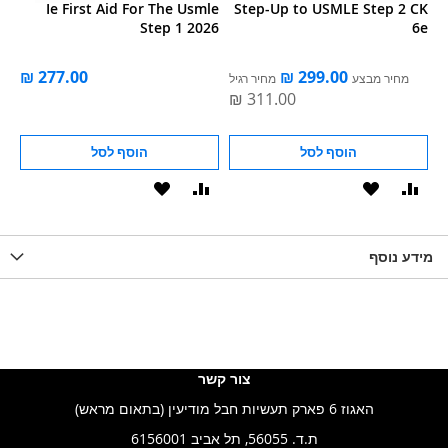
es
Ie First Aid For The Usmle
Step-Up to USMLE Step 2 CK
7e
Step 1 2026
6e
מחיר מבצע
מחיר רגיל
הוסף לסל
הוסף לסל
וסף
הוסף
הוסף
הוסף
הוסף
ואה
ל-
להשוואה
ל-
להשוואה
WISHLIS
מידע נוסף
WISHLIST
LIST
צור קשר
האגוז 6 פארק תעשיות חבל מודיעין (בתאום מראש)
ת.ד. 56055, תל אביב 6156001