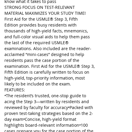
know what it takes to pass
STRONG FOCUS ON TEST-RELEVANT
MATERIAL MAXIMIZES YOUR STUDY TIME!
First Aid for the USMLE® Step 3, Fifth
Edition
provides busy residents with
thousands of high-yield facts, mnemonics,
and full-color visual aids to help them pass
the last of the required USMLE®
examinations. Also included are the reader-
acclaimed “mini-cases” designed to help
residents pass the case portion of the
examination.
First Aid for the USMLE® Step 3,
Fifth Edition
is carefully written to focus on
high-yield, top-priority information, most
likely to be included on the exam.
FEATURES:
•The resident’s trusted, one-stop guide to
acing the Step 3―written by residents and
reviewed by faculty for accuracy•Packed with
proven test-taking strategies based on the 2-
day exam•Concise, high-yield format
highlights board-relevant information•100
cases prepare you for the case portion of the