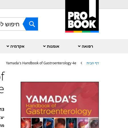
Skip
to
Content
חפש
רפואה
אומנות
אקדמיה
דף הבית
Yamada's Handbook of Gastroenterology 4e
f
לדלג
לסוף
של
e
גלריית
תמונות
13
יצא
מה