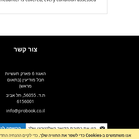
צור קשר
האגוז 6 פארק תעשיות
חבל מודיעין (בתאום
מראש)
ת.ד. 56055, תל אביב
6156001
info@probook.co.il
Sign
הרשמה לניו
Up
אנו משתמשים ב-Cookies כדי לשפר את החוויה שלך.
כדי לקיים ההנחיה החדשה של e-Privacy, עלינו לבקש את הסכמתך לה
for