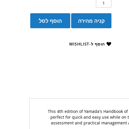
קניה מהירה
הוסף לסל
הוסף ל-WISHLIST
This 4th edition of Yamada's Handbook of G
perfect for quick and easy use while on 
assessment and practical management ad