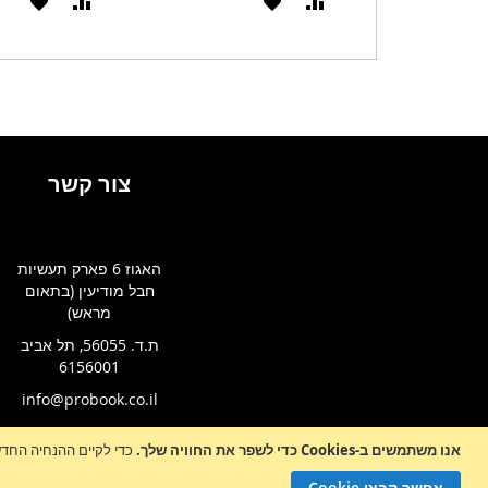
הוסף
הוסף
הוסף
הוסף
להשוואה
ל-
להשוואה
ל-
WISHLIST
WISHLIST
צור קשר
האגוז 6 פארק תעשיות
חבל מודיעין (בתאום
מראש)
ת.ד. 56055, תל אביב
6156001
info@probook.co.il
אנו משתמשים ב-Cookies כדי לשפר את החוויה שלך.
כדי לקיים ההנחיה החדשה של e-Privacy, עלינו לבקש את הסכמתך לה
Sign
הרשמה לניו
Up
אפשר קבצי Cookie