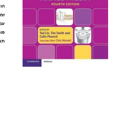
הוצ
זמ
עמוד
פו
תאר
לדלג
להתחלה
של
גלריית
תמונות