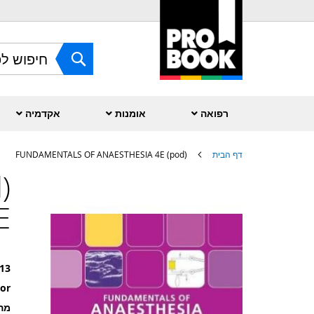
Skip
to
Content
חפש
רפואה
אומנות
אקדמיה
דף הבית
(pod) FUNDAMENTALS OF ANAESTHESIA 4E
לדלג
לסוף
של
E
גלריית
תמונות
13
or
מה