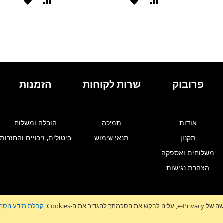
הוסף
הוסף
הוסף
הוסף
להשוואה
ל-
להשוואה
ל-
WISHLIST
WISHLIST
פרובוק
שרות לקוחות
הזמנות
אודות
תמיכה
הובלה ומשלוח
תקנון
תנאי שימוש
ביטולים, זיכויים והחזרות
משלוחים ואספקה
הצהרת נגישות
גדיר את ה-Cookies.
קבלת מידע נוסף
זלטר