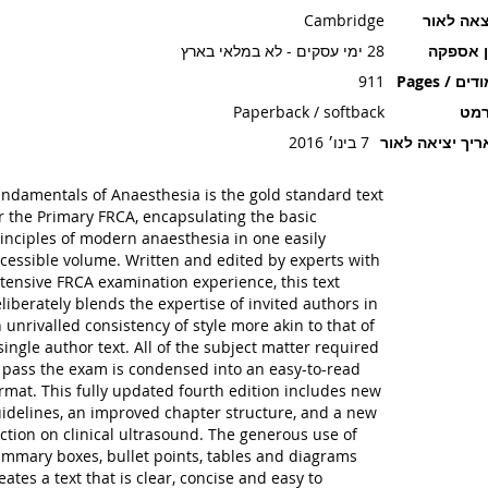
אה לאור
Cambridge
ן אספקה
28 ימי עסקים - לא במלאי בארץ
ים / Pages
911
רמט
Paperback / softback
יך יציאה לאור
7 בינו׳ 2016
ndamentals of Anaesthesia is the gold standard text
r the Primary FRCA, encapsulating the basic
inciples of modern anaesthesia in one easily
cessible volume. Written and edited by experts with
tensive FRCA examination experience, this text
liberately blends the expertise of invited authors in
 unrivalled consistency of style more akin to that of
single author text. All of the subject matter required
 pass the exam is condensed into an easy-to-read
rmat. This fully updated fourth edition includes new
idelines, an improved chapter structure, and a new
ction on clinical ultrasound. The generous use of
mmary boxes, bullet points, tables and diagrams
eates a text that is clear, concise and easy to