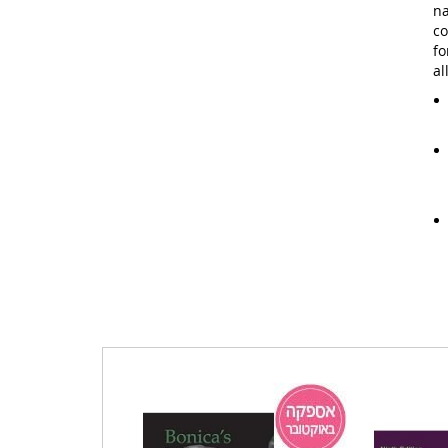
na
co
fo
al