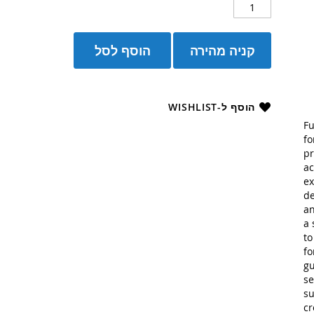
קניה מהירה
הוסף לסל
הוסף ל-WISHLIST
Fu
fo
pr
ac
ex
de
an
a 
to
fo
gu
se
su
cr