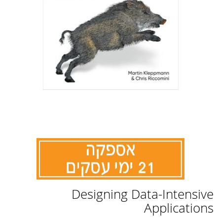
לדלג
Designing Data-Intensive
להתחלה
של
Applications
גלריית