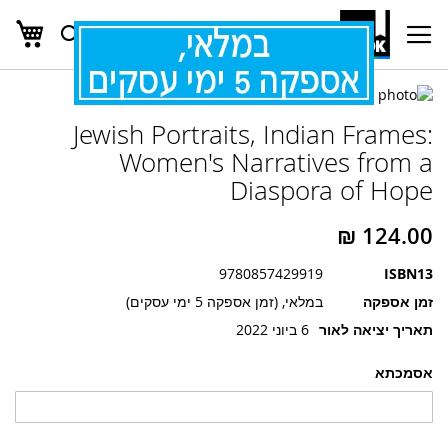
העג
חפש
Ski
t
Conten
לדלג
לדלג
לסוף
Jewish Portraits, Indian Frames:
של
להתחלה
של
גלריית
Women's Narratives from a
גלריית
תמונות
Diaspora of Hope
תמונות
9780857429919
ISBN13
זמן אספקה
במלאי, (זמן אספקה 5 ימי עסקים)
תאריך יציאה לאור
6 ביוני 2022
אסמכתא