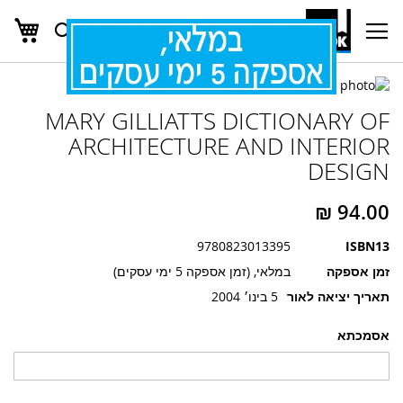
העג
חפש
Ski
t
Conten
לדלג
לדלג
לסוף
MARY GILLIATTS DICTIONARY OF
של
להתחלה
של
גלריית
ARCHITECTURE AND INTERIOR
גלריית
תמונות
DESIGN
תמונות
9780823013395
ISBN13
זמן אספקה
במלאי, (זמן אספקה 5 ימי עסקים)
תאריך יציאה לאור
5 בינו׳ 2004
אסמכתא