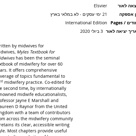
אה לאור
Elsvier
ן אספקה
21 ימי עסקים - לא במלאי בארץ
ים / Pages
International Edition
יך יציאה לאור
3 ביולי 2020
itten by midwives for
idwives,
Myles Textbook for
idwives
has been the seminal
xtbook of midwifery for over 60
ars. It offers comprehensive
verage of topics fundamental to
1
st
midwifery practice. Co-edited for
e second time, by internationally
nowned midwife educationalists,
ofessor Jayne E Marshall and
ureen D Raynor from the United
ngdom with a team of contributors
om across the midwifery community
 retains its clear, accessible writing
yle. Most chapters provide useful