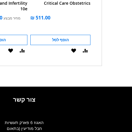
nd Infertility
Critical Care Obstetrics
and Problem Preg
10e
ע
מחיר רגיל
מחיר מבצע
הוסף לסל
הוסף לסל
הוס
הוסף
הוסף
הוסף
הוסף
להשוואה
ל-
להשוואה
ל-
WISHLIST
WISHLIST
צור קשר
האגוז 6 פארק תעשיות
חבל מודיעין (בתאום