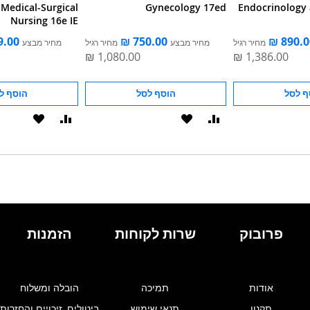
Medical-Surgical
Gynecology 17ed
Endocrinology a
Nursing 16e IE
מחיר רגיל
מחיר מבצע
מחיר רגיל
מחיר מבצע
ף לסל
הוסף לסל
הוסף ל
הוסף
הוסף
הוסף
הוסף
להשוואה
ל-
להשוואה
ל-
WISHLIST
WISHLIST
פרובוק
שרות לקוחות
הזמנות
אודות
תמיכה
הובלה ומשלוח
תקנון
תנאי שימוש
ביטולים, זיכויים והחזרות