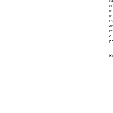
ca
or
in
in
th
an
re
di
pr
Ke