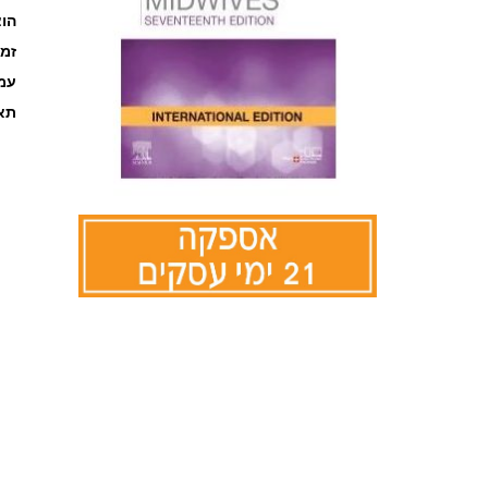
הוצ
זמ
עמוד
תאר
לדלג
להתחלה
של
גלריית
תמונות