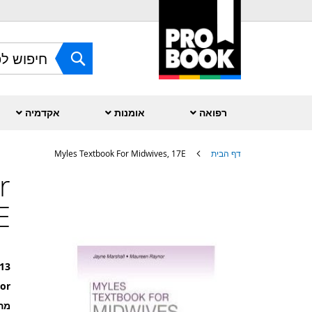
Skip
to
Content
חפש
רפואה
אומנות
אקדמיה
דף הבית
Myles Textbook For Midwives, 17E
r
לדלג
לסוף
של
E
גלריית
תמונות
13
or
מה