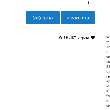
קניה מהירה
הוסף לסל
Wr
הוסף ל-WISHLIST
m
M
te
ye
co
2
th
re
Pr
Ma
Ki
fr
it
st