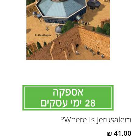
לדלג
Where Is Jerusalem?
להתחלה
של
גלריית