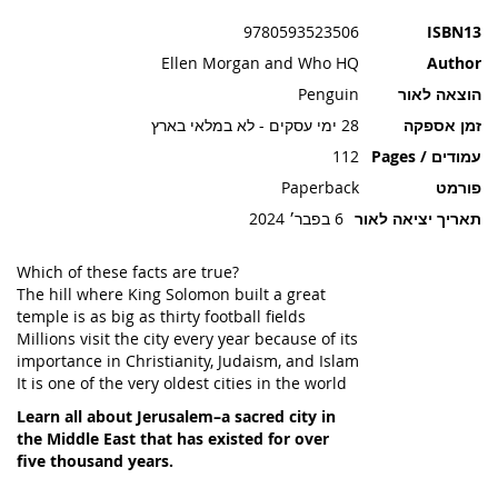
תמונות
9780593523506
ISBN13
Ellen Morgan and Who HQ
Author
הוצאה לאור
Penguin
זמן אספקה
28 ימי עסקים - לא במלאי בארץ
עמודים / Pages
112
פורמט
Paperback
תאריך יציאה לאור
6 בפבר׳ 2024
Which of these facts are true?
The hill where King Solomon built a great
temple is as big as thirty football fields
Millions visit the city every year because of its
importance in Christianity, Judaism, and Islam
It is one of the very oldest cities in the world
Learn all about Jerusalem–a sacred city in
the Middle East that has existed for over
five thousand years.