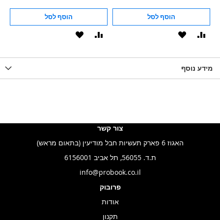
הוסף לסל
הוסף לסל
וסף
הוסף
הוסף
הוסף
הוסף
ואה
ל-
להשוואה
ל-
להשוואה
WISHLIS
מידע נוסף
WISHLIST
LIST
צור קשר
האגוז 6 פארק תעשיות חבל מודיעין (בתאום מראש)
ת.ד. 56055, תל אביב 6156001
info@probook.co.il
פרובוק
אודות
תקנון