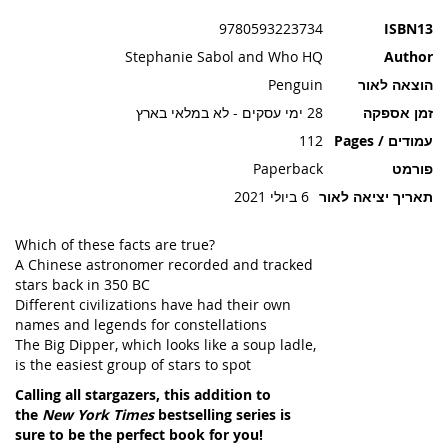
תמונות
9780593223734
ISBN13
Stephanie Sabol and Who HQ
Author
הוצאה לאור
Penguin
זמן אספקה
28 ימי עסקים - לא במלאי בארץ
עמודים / Pages
112
פורמט
Paperback
תאריך יציאה לאור
6 ביולי 2021
Which of these facts are true?
A Chinese astronomer recorded and tracked
stars back in 350 BC
Different civilizations have had their own
names and legends for constellations
The Big Dipper, which looks like a soup ladle,
is the easiest group of stars to spot
Calling all stargazers, this addition to
the
New York Times
bestselling series is
sure to be the perfect book for you!