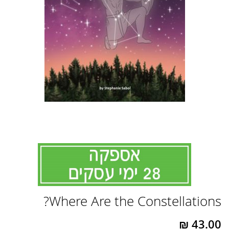
לדלג
Where Are the Constellations?
להתחלה
של
גלריית