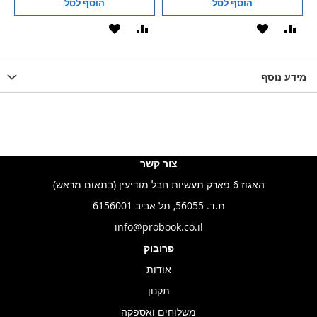
הוסף לסל
הוסף לסל
וסף
הוסף
הוסף
הוסף
הוסף
ואה
ל-
להשוואה
ל-
להשוואה
WISHLIS
מידע נוסף
WISHLIST
LIST
צור קשר
האגוז 6 פארק תעשיות חבל מודיעין (בתאום מראש)
ת.ד. 56055, תל אביב 6156001
info@probook.co.il
פרובוק
אודות
תקנון
משלוחים ואספקה