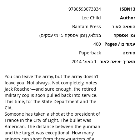
תמונות
9780593073834
ISBN13
Lee Child
Author
הוצאה לאור
Bantam Press
זמן אספקה
במלאי, (זמן אספקה 5 ימי עסקים)
עמודים / Pages
400
פורמט
Paperback
תאריך יציאה לאור
1 באוג׳ 2014
You can leave the army, but the army doesn’t
leave you. Not always. Not completely
, notes
Jack Reacher—and sure enough, the retired
military cop is soon pulled back into service.
This time, for the State Department and the
CIA.
Someone has taken a shot at the president of
France in the City of Light. The bullet was
American. The distance between the gunman
and the target was exceptional. How many
snipers can shoot from three-quarters of a