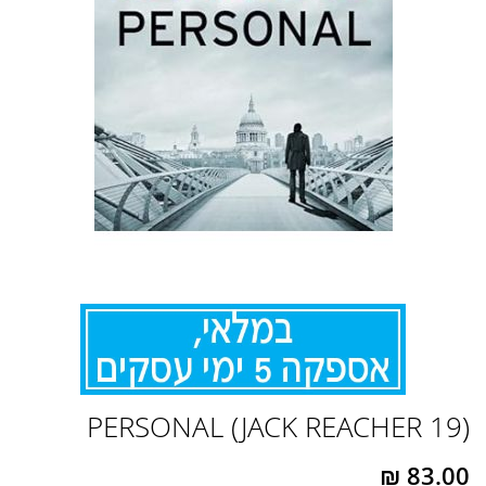
לדלג
PERSONAL (JACK REACHER 19)
להתחלה
של
גלריית