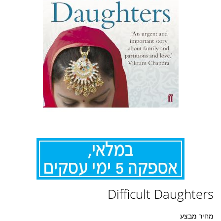
לדלג
Difficult Daughters
להתחלה
של
גלריית
מחיר מבצע