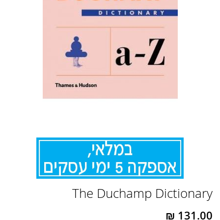
לדלג
The Duchamp Dictionary
להתחלה
של
גלריית