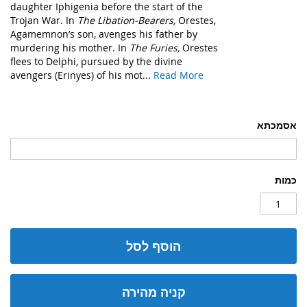
daughter Iphigenia before the start of the
Trojan War. In
The Libation-Bearers,
Orestes,
Agamemnon’s son, avenges his father by
murdering his mother. In
The Furies,
Orestes
flees to Delphi, pursued by the divine
avengers (Erinyes) of his mot...
Read More
אסמכתא
כמות
הוסף לסל
קניה מהירה