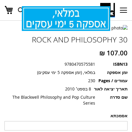
העג
חפש
Ski
t
Conten
לדלג
לדלג
לסוף
30 ROCK AND PHILOSOPHY
של
להתחלה
של
גלריית
גלריית
תמונות
תמונות
9780470575581
ISBN13
זמן אספקה
במלאי, (זמן אספקה 5 ימי עסקים)
עמודים / Pages
230
תאריך יציאה לאור
8 בספט׳ 2010
שם סדרה
The Blackwell Philosophy and Pop Culture
Series
אסמכתא