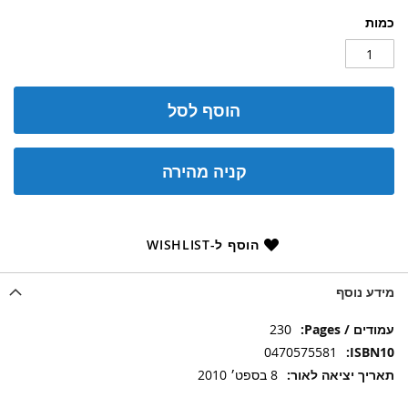
כמות
הוסף לסל
קניה מהירה
הוסף ל-WISHLIST
מידע נוסף
מידע
230
נוסף
0470575581
8 בספט׳ 2010