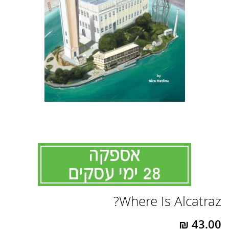
לדלג
Where Is Alcatraz?
להתחלה
של
גלריית