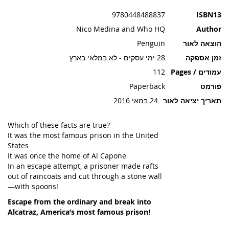
תמונות
9780448488837
ISBN13
Nico Medina and Who HQ
Author
הוצאה לאור
Penguin
זמן אספקה
28 ימי עסקים - לא במלאי בארץ
עמודים / Pages
112
פורמט
Paperback
תאריך יציאה לאור
24 במאי 2016
Which of these facts are true?
It was the most famous prison in the United
States
It was once the home of Al Capone
In an escape attempt, a prisoner made rafts
out of raincoats and cut through a stone wall
—with spoons!
Escape from the ordinary and break into
Alcatraz, America’s most famous prison!