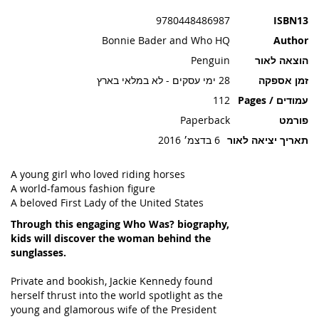
תמונות
9780448486987
ISBN13
Bonnie Bader and Who HQ
Author
הוצאה לאור
Penguin
זמן אספקה
28 ימי עסקים - לא במלאי בארץ
עמודים / Pages
112
פורמט
Paperback
תאריך יציאה לאור
6 בדצמ׳ 2016
A young girl who loved riding horses
A world-famous fashion figure
A beloved First Lady of the United States
Through this engaging Who Was? biography,
kids will discover the woman behind the
sunglasses.
Private and bookish, Jackie Kennedy found
herself thrust into the world spotlight as the
young and glamorous wife of the President